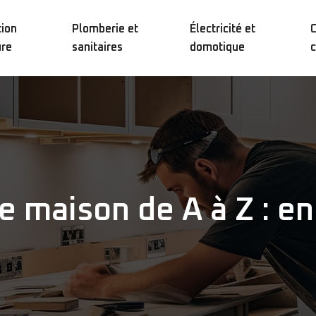
ion
Plomberie et
Électricité et
C
ure
sanitaires
domotique
c
e maison de A à Z : en