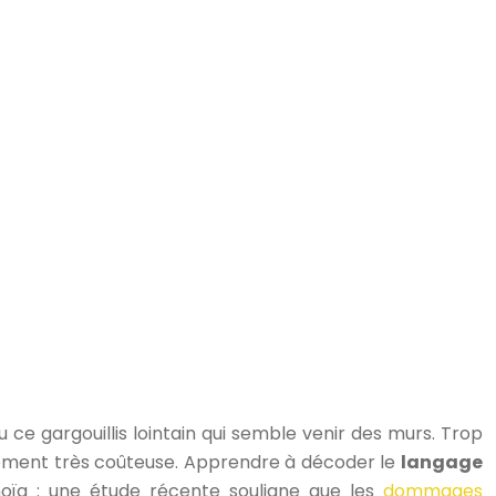
 ce gargouillis lointain qui semble venir des murs. Trop
ellement très coûteuse. Apprendre à décoder le
langage
oïa : une étude récente souligne que les
dommages