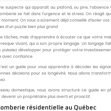
e suspecte qui apparaît au plafond, ou pire, l’absence 
omberie se fait dans l’urgence et le stress. On réagit q
 moment. On vous a sûrement déjà conseillé d’isoler vos t
es d’un puzzle bien plus grand.
te de tâches, mais d’apprendre à écouter ce que votre m
presque vivant, qui a son propre langage. Un langage f
puissiez développer pour protéger votre investissement 
e avec confiance.
s. C’est un guide pour vous apprendre à décoder les si
nnes décisions pour sa longévité. Nous allons transform
ez.
eau domestique, nous avons structuré ce guide en plus
devenir un propriétaire plus averti et proactif.
lomberie résidentielle au Québec