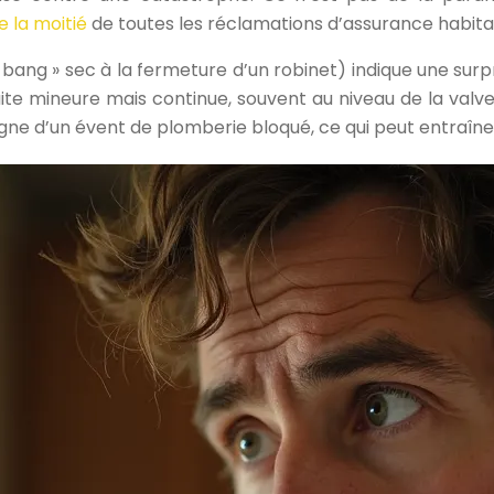
 la moitié
de toutes les réclamations d’assurance habita
 bang » sec à la fermeture d’un robinet) indique une su
ite mineure mais continue, souvent au niveau de la valve 
 signe d’un évent de plomberie bloqué, ce qui peut entraîn