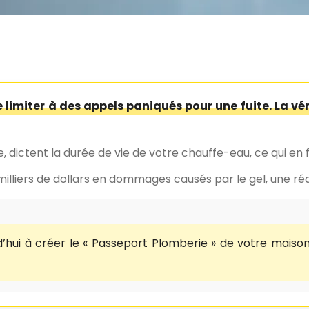
 limiter à des appels paniqués pour une fuite. La vé
e, dictent la durée de vie de votre chauffe-eau, ce qui en
milliers de dollars en dommages causés par le gel, une réa
ui à créer le « Passeport Plomberie » de votre maiso