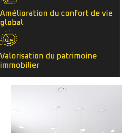
Amélioration du confort de vie
global
Valorisation du patrimoine
immobilier