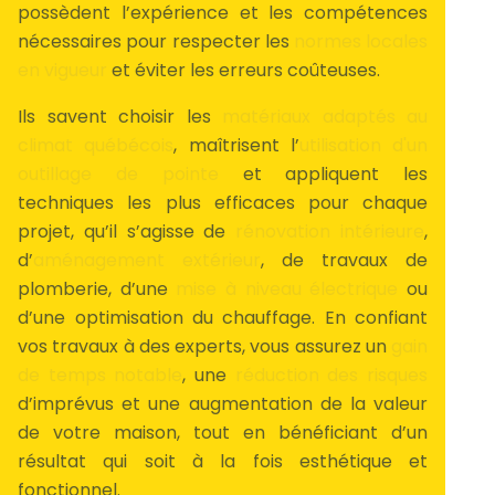
possèdent l’expérience et les compétences
nécessaires pour respecter les
normes locales
en vigueur
et éviter les erreurs coûteuses.
Ils savent choisir les
matériaux adaptés au
climat québécois
, maîtrisent l’
utilisation d'un
outillage de pointe
et appliquent les
techniques les plus efficaces pour chaque
projet, qu’il s’agisse de
rénovation intérieure
,
d’
aménagement extérieur
, de travaux de
plomberie, d’une
mise à niveau électrique
ou
d’une optimisation du chauffage. En confiant
vos travaux à des experts, vous assurez un
gain
de temps notable
, une
réduction des risques
d’imprévus et une augmentation de la valeur
de votre maison, tout en bénéficiant d’un
résultat qui soit à la fois esthétique et
fonctionnel.