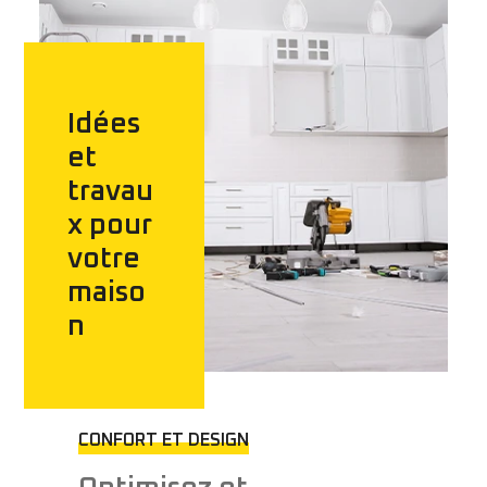
Idées
et
travau
x pour
votre
maiso
n
CONFORT ET DESIGN