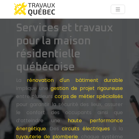
Services et travaux
pour la maison
résidentielle
québécoise
La
rénovation d'un bâtiment durable
implique une
gestion de projet rigoureuse
entre plusieurs
corps de métier spécialisés
pour garantir la sécurité des lieux, assurer
le confort des occupants ainsi que
d’atteindre une
haute performance
énergétique
. Des
circuits électriques
à la
tuyauterie de plomberie
, chaque système