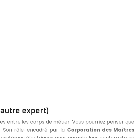
 autre expert)
tes entre les corps de métier. Vous pourriez penser que
r. Son rôle, encadré par la
Corporation des Maîtres
les systèmes électriques pour garantir leur conformité au