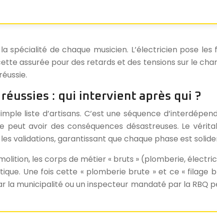
 spécialité de chaque musicien. L’électricien pose les fil
recette assurée pour des retards et des tensions sur le cha
éussie.
réussies : qui intervient après qui ?
simple liste d’artisans. C’est une séquence d’interdépe
peut avoir des conséquences désastreuses. Le véritab
 les validations, garantissant que chaque phase est solide
lition, les corps de métier « bruts » (plomberie, électric
ique. Une fois cette « plomberie brute » et ce « filage br
ar la municipalité ou un inspecteur mandaté par la RBQ pe