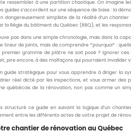
 ressembler à une partition chaotique. On imagine les m
 guides s’accordent sur une séquence de base : la démolition
sion dangereusement simpliste de la réalité d’un chantie
par la Régie du bâtiment du Québec (RBQ), et les responsab
uve pas dans une simple chronologie, mais dans la capaci
e tireur de joints, mais de comprendre *pourquoi* : quell
le premier gramme de plâtre ne soit posé ? Ignorer ces
 et, pire encore, à des malfaçons qui pourraient invalider 
 un guide stratégique pour vous apprendre à diriger la s
endrier réel dicté par les inspections, et vous armer des
tème québécois de la rénovation, non pas comme un sim
 structuré ce guide en suivant la logique d’un chantier
ent entre les différents actes de votre projet de rénov
otre chantier de rénovation au Québec