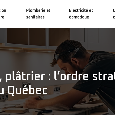
ion
Plomberie et
Électricité et
C
ure
sanitaires
domotique
c
, plâtrier : l’ordre st
au Québec