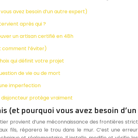
i vous avez besoin d’un autre expert)
tervient après qui ?
ver un artisan certifié en 48h
et comment l’éviter)
oix qui définit votre projet
question de vie ou de mort
ucune imperfection
 disjoncteur protège vraiment
ais (et pourquoi vous avez besoin d’un
tier provient d’une méconnaissance des frontières stric
ux fils, réparera le trou dans le mur. C’est une erreu
chnique et réglementaire. Il installe, modifie et vérifie 