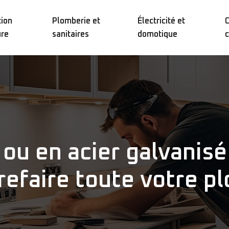
ion
Plomberie et
Électricité et
C
ure
sanitaires
domotique
c
ou en acier galvanisé
 refaire toute votre p