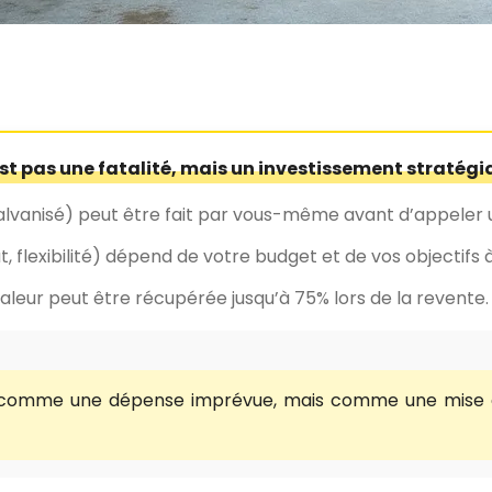
st pas une fatalité, mais un investissement stratégi
galvanisé) peut être fait par vous-même avant d’appeler 
ût, flexibilité) dépend de votre budget et de vos objectifs
 valeur peut être récupérée jusqu’à 75% lors de la revente.
omme une dépense imprévue, mais comme une mise à niv