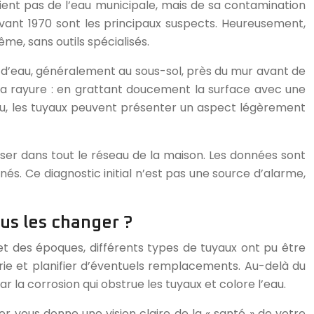
ient pas de l’eau municipale, mais de sa contamination
 avant 1970 sont les principaux suspects. Heureusement,
e, sans outils spécialisés.
ée d’eau, généralement au sous-sol, près du mur avant de
de la rayure : en grattant doucement la surface avec une
ou, les tuyaux peuvent présenter un aspect légèrement
rser dans tout le réseau de la maison. Les données sont
nés. Ce diagnostic initial n’est pas une source d’alarme,
ous les changer ?
et des époques, différents types de tuyaux ont pu être
rie et planifier d’éventuels remplacements. Au-delà du
a corrosion qui obstrue les tuyaux et colore l’eau.
r vous donne une vision claire de la « santé » de votre