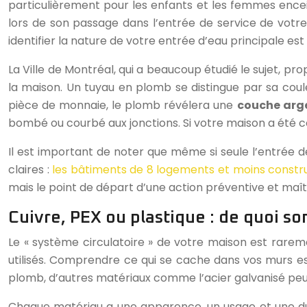
particulièrement pour les enfants et les femmes encei
lors de son passage dans l’entrée de service de votre 
identifier la nature de votre entrée d’eau principale e
La Ville de Montréal, qui a beaucoup étudié le sujet, p
la maison. Un tuyau en plomb se distingue par sa cou
pièce de monnaie, le plomb révélera une
couche arge
bombé ou courbé aux jonctions. Si votre maison a été con
Il est important de noter que même si seule l’entrée d
claires :
les bâtiments de 8 logements et moins constru
mais le point de départ d’une action préventive et maît
Cuivre, PEX ou plastique : de quoi s
Le « système circulatoire » de votre maison est rarem
utilisés. Comprendre ce qui se cache dans vos murs es
plomb, d’autres matériaux comme l’acier galvanisé peu
Chaque matériau a une apparence, un usage et une durée