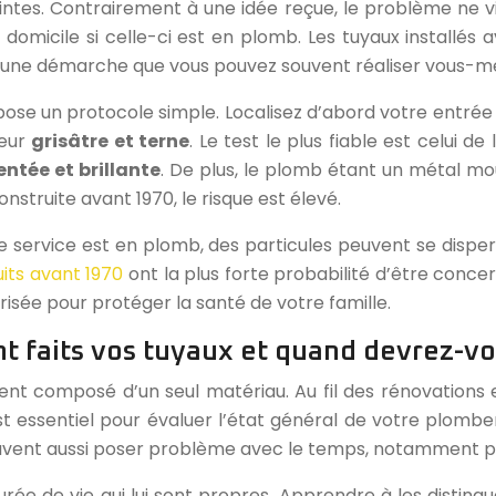
ntes. Contrairement à une idée reçue, le problème ne v
domicile si celle-ci est en plomb. Les tuyaux installés
st une démarche que vous pouvez souvent réaliser vous-mêm
ropose un protocole simple. Localisez d’abord votre entr
leur
grisâtre et terne
. Le test le plus fiable est celui 
ntée et brillante
. De plus, le plomb étant un métal m
struite avant 1970, le risque est élevé.
e service est en plomb, des particules peuvent se dispe
its avant 1970
ont la plus forte probabilité d’être concer
risée pour protéger la santé de votre famille.
ont faits vos tuyaux et quand devrez-v
ent composé d’un seul matériau. Au fil des rénovations 
t essentiel pour évaluer l’état général de votre plombe
vent aussi poser problème avec le temps, notamment par l
 de vie qui lui sont propres. Apprendre à les distingue