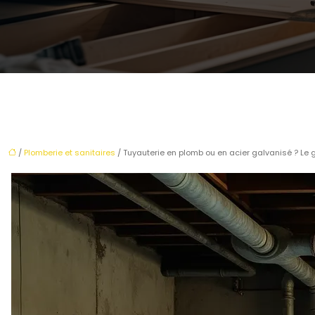
/
Plomberie et sanitaires
/ Tuyauterie en plomb ou en acier galvanisé ? Le g