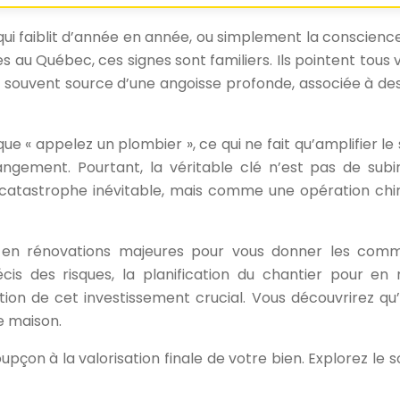
i faiblit d’année en année, ou simplement la conscience
 Québec, ces signes sont familiers. Ils pointent tous vers
st souvent source d’une angoisse profonde, associée à de
ue « appelez un plombier », ce qui ne fait qu’amplifier 
angement. Pourtant, la véritable clé n’est pas de subir
astrophe inévitable, mais comme une opération chirurg
é en rénovations majeures pour vous donner les comm
s des risques, la planification du chantier pour en m
ation de cet investissement crucial. Vous découvrirez q
re maison.
çon à la valorisation finale de votre bien. Explorez le 