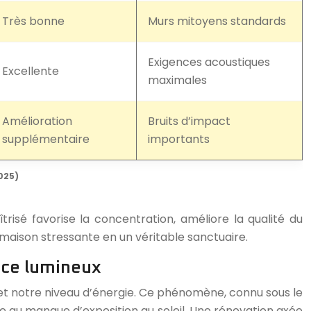
Très bonne
Murs mitoyens standards
Exigences acoustiques
Excellente
maximales
Amélioration
Bruits d’impact
supplémentaire
importants
025)
risé favorise la concentration, améliore la qualité du
 maison stressante en un véritable sanctuaire.
ace lumineux
 et notre niveau d’énergie. Ce phénomène, connu sous le
ue au manque d’exposition au soleil. Une rénovation axée