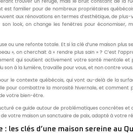
ant trouver un refuge, mais le bruit constant de la rue
nt est familier pour de nombreux propriétaires québécois
ouvent aux rénovations en termes d’esthétique, de plus-v
r son look, on change les fenêtres pour économiser, 
se ou une refonte totale. Et si la clé d’une maison plus se
eau », on cherchait à « rendre plus sain » ? C’est l’appr
ement qui soutient activement votre santé mentale et p
son à la lumière, travaille pour vous, et non contre vous
pour le contexte québécois, qui vont au-delà de la sur
e pour combattre la morosité hivernale, et comment purifi
e votre bien-être.
cturé ce guide autour de problématiques concrètes et d
e de votre maison un sanctuaire de paix, adapté à votre réa
 : les clés d’une maison sereine au Q