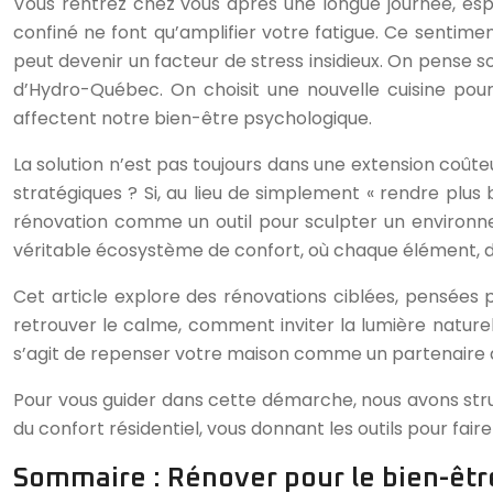
Vous rentrez chez vous après une longue journée, espér
confiné ne font qu’amplifier votre fatigue. Ce sentime
peut devenir un facteur de stress insidieux. On pense s
d’Hydro-Québec. On choisit une nouvelle cuisine pou
affectent notre bien-être psychologique.
La solution n’est pas toujours dans une extension coûteu
stratégiques ? Si, au lieu de simplement « rendre plus b
rénovation comme un outil pour sculpter un environn
véritable écosystème de confort, où chaque élément, du 
Cet article explore des rénovations ciblées, pensées 
retrouver le calme, comment inviter la lumière naturell
s’agit de repenser votre maison comme un partenaire d
Pour vous guider dans cette démarche, nous avons stru
du confort résidentiel, vous donnant les outils pour fair
Sommaire : Rénover pour le bien-être