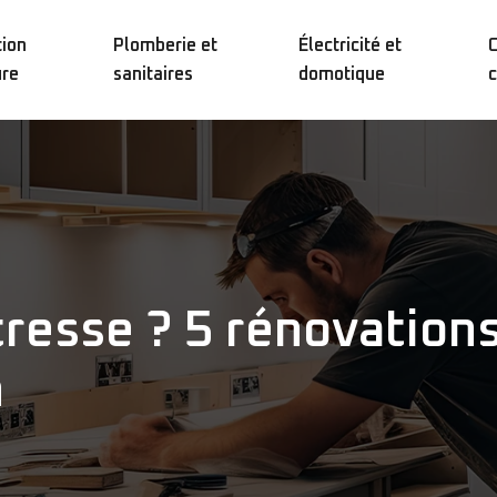
ion
Plomberie et
Électricité et
C
ure
sanitaires
domotique
c
resse ? 5 rénovations
n