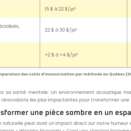
15 $ à 22 $/pi²
ialisés,
22 $ à 30 $/pi²
+2 $ à +4 $/pi²
paraison des coûts d’insonorisation par méthode au Québec (2
dans sa santé mentale. Un environnement acoustique maît
 des rénovations les plus impactantes pour transformer une
ransformer une pièce sombre en un esp
e naturelle peut avoir un impact direct sur notre humeur
 simple « déprime hivernale ». C’est une réaction biologiq