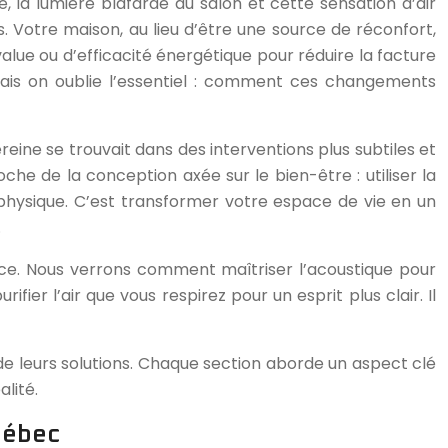
, la lumière blafarde du salon et cette sensation d’air
. Votre maison, au lieu d’être une source de réconfort,
alue ou d’efficacité énergétique pour réduire la facture
mais on oublie l’essentiel : comment ces changements
reine se trouvait dans des interventions plus subtiles et
oche de la conception axée sur le bien-être : utiliser la
hysique. C’est transformer votre espace de vie en un
.
face. Nous verrons comment maîtriser l’acoustique pour
er l’air que vous respirez pour un esprit plus clair. Il
e leurs solutions. Chaque section aborde un aspect clé
lité.
uébec