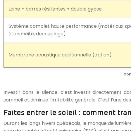
Laine + barres résilientes + double gypse
Système complet haute performance (matériaux spéc
étanchéité, découplage)
Membrane acoustique additionnelle (option)
Com
Investir dans le silence, c’est investir directement 
sommeil et diminue l’irritabilité générale. C’est l’une
Faites entrer le soleil : comment t
Durant les longs hivers québécois, le manque de lumièr
nom de trouble affectif saisonnier (TAS), n’est pas une