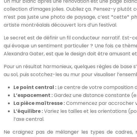
Un mur blanc après une rénovation est une page blanch
collection d’images jolies. Oubliez ça. Pensez-y plutô
n’est pas juste une photo de paysage, c’est *cette* pho
artiste montréalais découvert lors d’un festival.
Le secret est de définir un fil conducteur narratif. Est
qui évoque un sentiment particulier ? Une fois ce thèm
Alexandra Gater, est que le design doit être amusant et 
Pour un résultat harmonieux, quelques règles de base s’
au sol, puis scotchez-les au mur pour visualiser l’ensem
Le point central :
Le centre de votre composition doi
L’espacement :
Gardez une distance constante (en
La pièce maîtresse :
Commencez par accrocher votr
L’équilibre :
Variez les tailles et les orientations 
l’axe central.
Ne craignez pas de mélanger les types de cadres, m