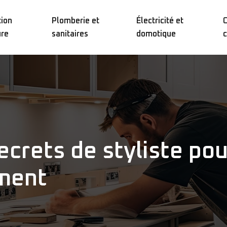
ion
Plomberie et
Électricité et
C
ure
sanitaires
domotique
c
secrets de styliste p
iment