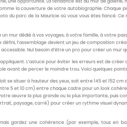
e, une opportunité. La tendance est au mur de galerie,
t comme la couverture de votre autobiographie. Chaque pi
to du parc de la Mauricie où vous vous êtes fiancé. Ce n
-ce un mur dédié à vos voyages, à votre famille, à votre pa
e défini, l’assemblage devient un jeu de composition créa
accessible. Nul besoin d’être un pro pour créer un mur qu
appliquent. L’astuce pour éviter les erreurs est de crée
ble avant de percer le moindre trou. Voici quelques point
t se situer à hauteur des yeux, soit entre 145 et 152 cm d
tre 5 et 10 cm) entre chaque cadre pour un look cohéren
e œuvre la plus grande ou la plus importante, puis cons
(portrait, paysage, carré) pour créer un rythme visuel dyn
ais gardez une cohérence (par exemple, tous en bois d