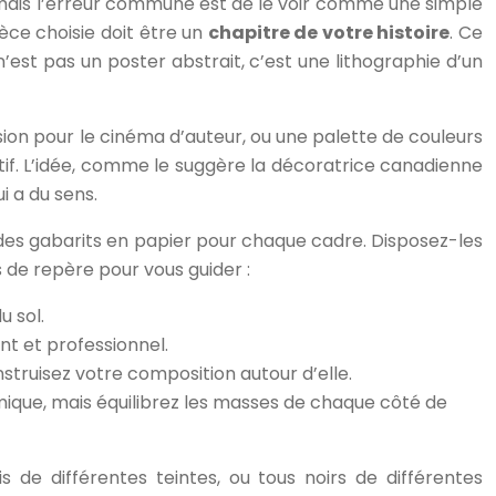
 mais l’erreur commune est de le voir comme une simple
èce choisie doit être un
chapitre de votre histoire
. Ce
’est pas un poster abstrait, c’est une lithographie d’un
ssion pour le cinéma d’auteur, ou une palette de couleurs
tif. L’idée, comme le suggère la décoratrice canadienne
i a du sens.
r des gabarits en papier pour chaque cadre. Disposez-les
s de repère pour vous guider :
u sol.
t et professionnel.
truisez votre composition autour d’elle.
amique, mais équilibrez les masses de chaque côté de
e différentes teintes, ou tous noirs de différentes