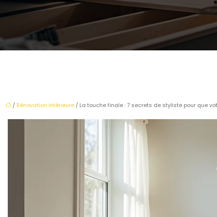
/
Rénovation intérieure
/ La touche finale : 7 secrets de styliste pour que 